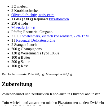
3
Zwiebeln
2
Knoblauchzehen
Olivenöl fruchtig, nativ extra
1 Glas
(330 g) Rapunzel
Pizzatomaten
250 g
Tofu
Meersalz jodiert
Pfeffer, Rosmarin, Oregano
3 EL
Tomatenmark, einfach konzentriert, 22% Tr.M.
1 l
Rapunzel Delikatessbrühe
2
Stangen Lauch
500 g
Champignons
120 g
Weizenmehl (Type 1050)
100 g
Butter
200 g
Sahne
100 g
Käse
Durchschnittswerte: Prise = 0,3 g | Messerspitze = 0,1 g
Zubereitung
Zwiebelwürfel und zerdrückten Knoblauch in Olivenöl andünsten.
Tofu würfeln und zusammen mit den Pizzatomaten zu den Zwiebeln