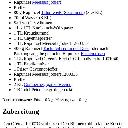
Rapunzel
Meersalz jodiert
Pfeffer
80 g
Rapunzel
Tahin weiß (Sesammus)
(3 ½ EL)
70 ml
Wasser (8 EL)
Saft von 1,5 Zitronen
1
bis 1TL Knoblauch-Würzpaste
1 TL
Kreuzkümmel
1 TL
Cayennepfeffer
1 TL
Rapunzel Meersalz jodiert|1200335
400 g
Rapunzel
Kichererbsen in der Dose
oder nach
Packungsangabe gekochte Rapunzel
Kichererbsen
1 EL
Rapunzel Olivenöl Kreta P.G.I., nativ extra|1001040
1 TL
Paprikapulver
1 Prise*
Cayennepfeffer
Rapunzel Meersalz jodiert|1200335
Pfeffer
2 EL
Cranberries, ganze Beeren
1
Bündel Petersilie grob gehackt
Durchschnittswerte: Prise = 0,3 g | Messerspitze = 0,1 g
Zubereitung
Den Ofen auf 200°C vorheizen. Den Blumenkohl in kleine Rosetten