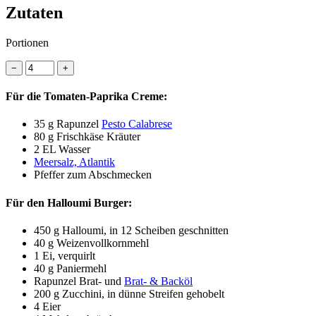
Zutaten
Portionen
−
+
Für die Tomaten-Paprika Creme:
35 g
Rapunzel
Pesto Calabrese
80 g
Frischkäse Kräuter
2 EL
Wasser
Meersalz, Atlantik
Pfeffer zum Abschmecken
Für den Halloumi Burger:
450 g
Halloumi, in 12 Scheiben geschnitten
40 g
Weizenvollkornmehl
1
Ei, verquirlt
40 g
Paniermehl
Rapunzel Brat- und
Brat- & Backöl
200 g
Zucchini, in dünne Streifen gehobelt
4
Eier