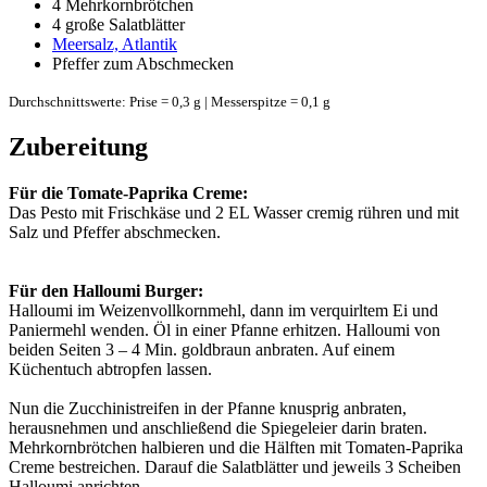
4
Mehrkornbrötchen
4
große Salatblätter
Meersalz, Atlantik
Pfeffer zum Abschmecken
Durchschnittswerte: Prise = 0,3 g | Messerspitze = 0,1 g
Zubereitung
Für die Tomate-Paprika Creme:
Das Pesto mit Frischkäse und 2 EL Wasser cremig rühren und mit
Salz und Pfeffer abschmecken.
Für den Halloumi Burger:
Halloumi im Weizenvollkornmehl, dann im verquirltem Ei und
Paniermehl wenden. Öl in einer Pfanne erhitzen. Halloumi von
beiden Seiten 3 – 4 Min. goldbraun anbraten. Auf einem
Küchentuch abtropfen lassen.
Nun die Zucchinistreifen in der Pfanne knusprig anbraten,
herausnehmen und anschließend die Spiegeleier darin braten.
Mehrkornbrötchen halbieren und die Hälften mit Tomaten-Paprika
Creme bestreichen. Darauf die Salatblätter und jeweils 3 Scheiben
Halloumi anrichten.