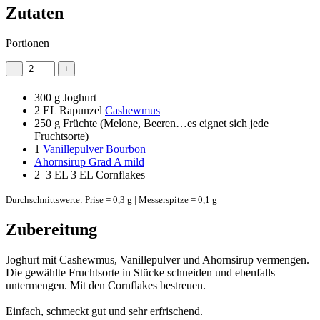
Zutaten
Portionen
−
+
300 g
Joghurt
2 EL
Rapunzel
Cashewmus
250 g
Früchte (Melone, Beeren…es eignet sich jede
Fruchtsorte)
1
Vanillepulver Bourbon
Ahornsirup Grad A mild
2–3 EL
3 EL Cornflakes
Durchschnittswerte: Prise = 0,3 g | Messerspitze = 0,1 g
Zubereitung
Joghurt mit Cashewmus, Vanillepulver und Ahornsirup vermengen.
Die gewählte Fruchtsorte in Stücke schneiden und ebenfalls
untermengen. Mit den Cornflakes bestreuen.
Einfach, schmeckt gut und sehr erfrischend.