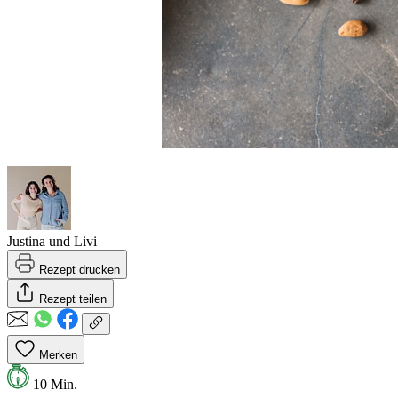
Justina und Livi
Rezept drucken
Rezept teilen
Merken
10 Min.