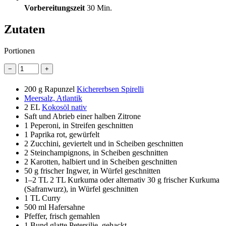
Vorbereitungszeit
30 Min.
Zutaten
Portionen
−
+
200 g
Rapunzel
Kichererbsen Spirelli
Meersalz, Atlantik
2 EL
Kokosöl nativ
Saft und Abrieb einer halben Zitrone
1
Peperoni, in Streifen geschnitten
1
Paprika rot, gewürfelt
2
Zucchini, geviertelt und in Scheiben geschnitten
2
Steinchampignons, in Scheiben geschnitten
2
Karotten, halbiert und in Scheiben geschnitten
50 g
frischer Ingwer, in Würfel geschnitten
1–2 TL
2 TL Kurkuma oder alternativ 30 g frischer Kurkuma
(Safranwurz), in Würfel geschnitten
1 TL
Curry
500 ml
Hafersahne
Pfeffer, frisch gemahlen
1 Bund
glatte Petersilie, gehackt