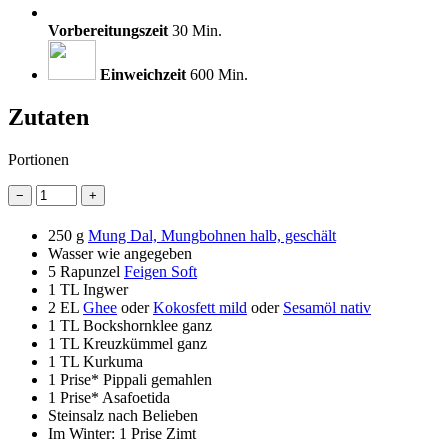
Vorbereitungszeit
30 Min.
Einweichzeit
600 Min.
Zutaten
Portionen
−
+
250 g
Mung Dal, Mungbohnen halb, geschält
Wasser wie angegeben
5
Rapunzel
Feigen Soft
1 TL
Ingwer
2 EL
Ghee
oder
Kokosfett mild
oder
Sesamöl nativ
1 TL
Bockshornklee ganz
1 TL
Kreuzkümmel ganz
1 TL
Kurkuma
1 Prise*
Pippali gemahlen
1 Prise*
Asafoetida
Steinsalz nach Belieben
Im Winter: 1 Prise Zimt