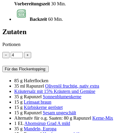
Vorbereitungszeit
30 Min.
Backzeit
60 Min.
Zutaten
Portionen
−
+
Für das Flockentopping:
85 g
Haferflocken
35 ml
Rapunzel
Olivenöl fruchtig, nativ extra
Kräutersalz mit 15% Kräutern und Gemüse
35 g
Rapunzel
Sonnenblumenkerne
15 g
Leinsaat braun
15 g
Kürbiskerne geröstet
15 g
Rapunzel
Sesam ungeschält
Alternativ für o.g. Saaten: 80 g Rapunzel
Kerne-Mix
1 EL
Ahornsirup Grad A mild
35 g
Mandeln, Europa