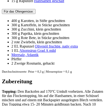
15 g
Rapunzel
Hanfsamen geschält
Für das Ofengemüse:
400 g
Karotten, in Stifte geschnitten
300 g
Kartoffeln, in Stücke geschnitten
300 g
Zucchini, klein geschnitten
300 g
Paprika, klein geschnitten
300 g
Rote Bete, in Stücke geschnitten
2
rote Zwiebeln, klein geschnitten
2 EL
Rapunzel
Olivenöl fruchtig, nativ extra
1 EL
Ahornsirup Grad A mild
Meersalz, Atlantik
Pfeffer
2 Zweige
Rosmarin, gehackt
Durchschnittswerte: Prise = 0,3 g | Messerspitze = 0,1 g
Zubereitung
Topping:
Den Backofen auf 170°C Umluft vorheizen. Alle Zutaten
für das Flockentopping, bis auf die Hanfsamen, in einer Schüssel
mischen und auf einem mit Backpapier ausgelegten Blech verteilen.
Das Topping etwa 15- 20 Minuten goldbraun backen. Nach 10