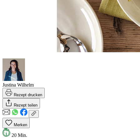
Justina Wilhelm
Rezept drucken
Rezept teilen
Merken
20 Min.