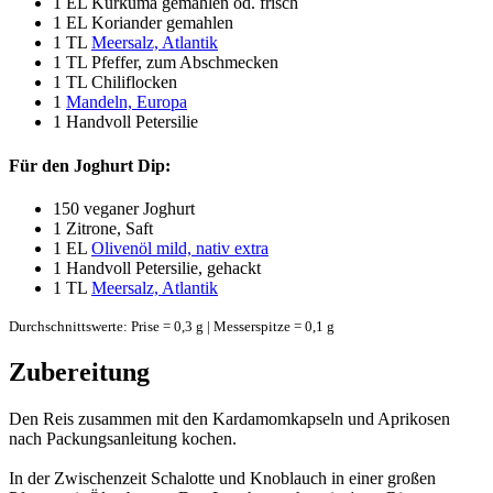
1 EL
Kurkuma gemahlen od. frisch
1 EL
Koriander gemahlen
1 TL
Meersalz, Atlantik
1 TL
Pfeffer, zum Abschmecken
1 TL
Chiliflocken
1
Mandeln, Europa
1
Handvoll Petersilie
Für den Joghurt Dip:
150
veganer Joghurt
1
Zitrone, Saft
1 EL
Olivenöl mild, nativ extra
1
Handvoll Petersilie, gehackt
1 TL
Meersalz, Atlantik
Durchschnittswerte: Prise = 0,3 g | Messerspitze = 0,1 g
Zubereitung
Den Reis zusammen mit den Kardamomkapseln und Aprikosen
nach Packungsanleitung kochen.
In der Zwischenzeit Schalotte und Knoblauch in einer großen