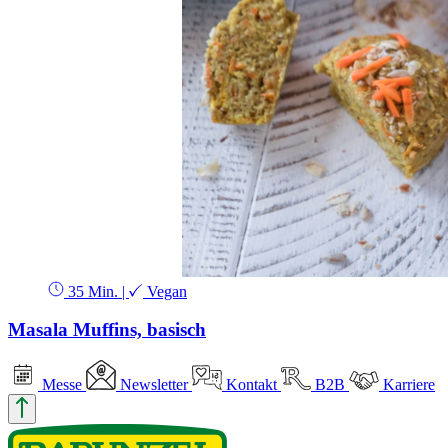
35 Min.
|
Vegan
Masala Muffins, basisch
Messe
Newsletter
Kontakt
B2B
Karriere