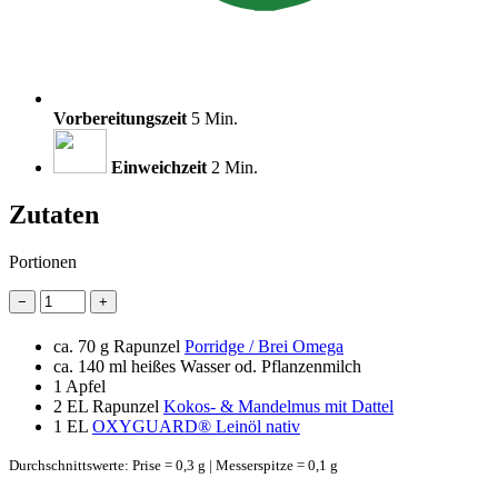
Vorbereitungszeit
5 Min.
Einweichzeit
2 Min.
Zutaten
Portionen
−
+
ca. 70 g Rapunzel
Porridge / Brei Omega
ca. 140 ml heißes Wasser od. Pflanzenmilch
1
Apfel
2 EL
Rapunzel
Kokos- & Mandelmus mit Dattel
1 EL
OXYGUARD® Leinöl nativ
Durchschnittswerte: Prise = 0,3 g | Messerspitze = 0,1 g