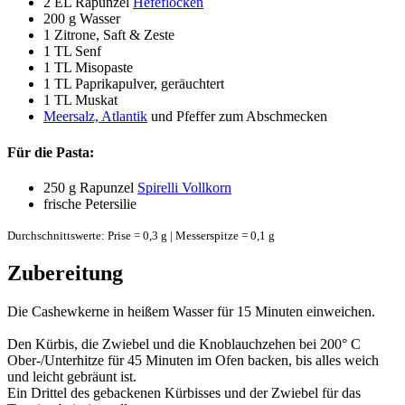
2 EL
Rapunzel
Hefeflocken
200 g
Wasser
1
Zitrone, Saft & Zeste
1 TL
Senf
1 TL
Misopaste
1 TL
Paprikapulver, geräuchtert
1 TL
Muskat
Meersalz, Atlantik
und Pfeffer zum Abschmecken
Für die Pasta:
250 g
Rapunzel
Spirelli Vollkorn
frische Petersilie
Durchschnittswerte: Prise = 0,3 g | Messerspitze = 0,1 g
Zubereitung
Die Cashewkerne in heißem Wasser für 15 Minuten einweichen.
Den Kürbis, die Zwiebel und die Knoblauchzehen bei 200° C
Ober-/Unterhitze für 45 Minuten im Ofen backen, bis alles weich
und leicht gebräunt ist.
Ein Drittel des gebackenen Kürbisses und der Zwiebel für das