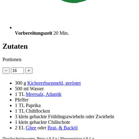
Vorbereitungszeit
20 Min.
Zutaten
Portionen
−
+
300 g
Kichererbsenmehl, geröstet
500 ml
Wasser
1 TL
Meersalz, Atlantik
Pfeffer
1 TL
Paprika
1 TL
Chiliflocken
3
klein gehackte Frühlingszwiebeln oder Zwiebeln
1
klein gehackte Chilischote
2 EL
Ghee
oder
Brat- & Backöl
Durchschnittswerte: Prise = 0,3 g | Messerspitze = 0,1 g