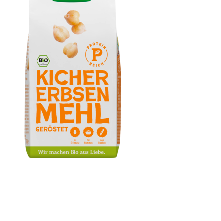
Kichererbsenmehl, geröstet