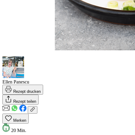
Ellen Panescu
Rezept drucken
Rezept teilen
Merken
20 Min.