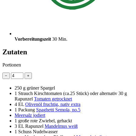
Vorbereitungszeit
30 Min.
Zutaten
Portionen
−
+
250 g
grüner Spargel
1
Strauch Kirschtomaten (ca.25 Stück) oder alternativ 30 g
Rapunzel
Tomaten getrocknet
4 EL
Olivenöl fruchtig, nativ extra
1 Packung
Spaghetti Semola, no.5
Meersalz jodiert
1
große rote Zwiebel, gehackt
3 EL
Rapunzel
Mandelmus weiß
1 Schuss
Nudelwasser