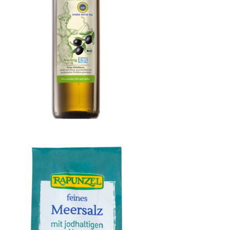
Olivenöl Kreta P.G.I., nativ extra