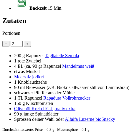
Backzeit
15 Min.
Zutaten
Portionen
−
+
200 g
Rapunzel
Tagliatelle Semola
1
rote Zwiebel
4 EL
(ca. 90 g) Rapunzel
Mandelmus weiß
etwas Muskat
Meersalz jodiert
1
Knoblauchzehe
90 ml
Biowasser (z.B. Biokristallwasser still von Lammsbräu)
schwarzer Pfeffer aus der Mühle
1 TL
Rapunzel
Rapadura Vollrohrzucker
150 g
Kirschtomaten
Olivenöl Kreta P.G.I., nativ extra
90 g
junge Spinatblätter
Sprossen deiner Wahl oder
Alfalfa Luzerne bioSnacky
Durchschnittswerte: Prise = 0,3 g | Messerspitze = 0,1 g