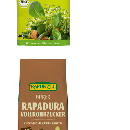
Alfalfa Luzerne bioSnacky