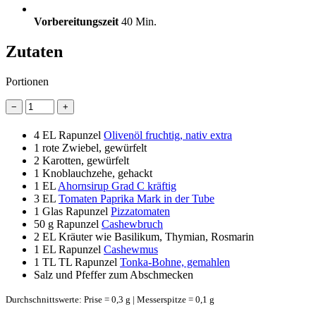
Vorbereitungszeit
40 Min.
Zutaten
Portionen
−
+
4 EL
Rapunzel
Olivenöl fruchtig, nativ extra
1
rote Zwiebel, gewürfelt
2
Karotten, gewürfelt
1
Knoblauchzehe, gehackt
1 EL
Ahornsirup Grad C kräftig
3 EL
Tomaten Paprika Mark in der Tube
1 Glas
Rapunzel
Pizzatomaten
50 g
Rapunzel
Cashewbruch
2 EL
Kräuter wie Basilikum, Thymian, Rosmarin
1 EL
Rapunzel
Cashewmus
1 TL
TL Rapunzel
Tonka-Bohne, gemahlen
Salz und Pfeffer zum Abschmecken
Durchschnittswerte: Prise = 0,3 g | Messerspitze = 0,1 g