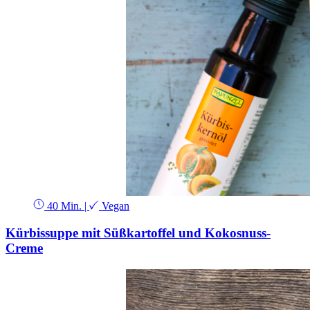
40 Min.
|
Vegan
Kürbissuppe mit Süßkartoffel und Kokosnuss-
Creme