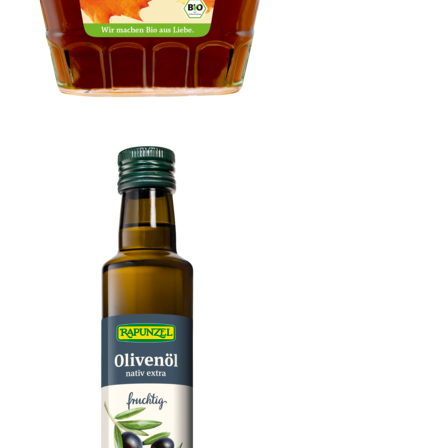
Ahornsirup Grad C kräftig