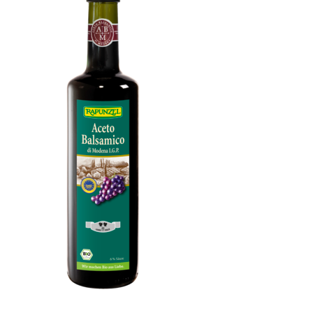
Aceto Balsamico di Modena I.G.P., Rustico