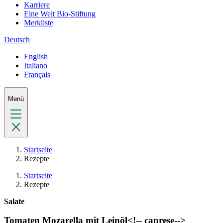
Karriere
Eine Welt Bio-Stiftung
Merkliste
Deutsch
English
Italiano
Français
Menü
Startseite
Rezepte
Startseite
Rezepte
Salate
Tomaten Mozarella mit Leinöl<!-- caprese-->