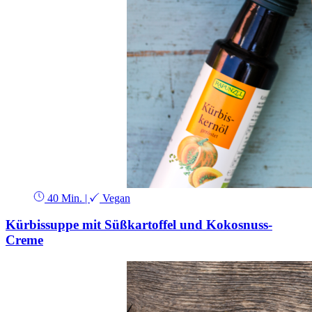
40 Min.
|
Vegan
Kürbissuppe mit Süßkartoffel und Kokosnuss-
Creme