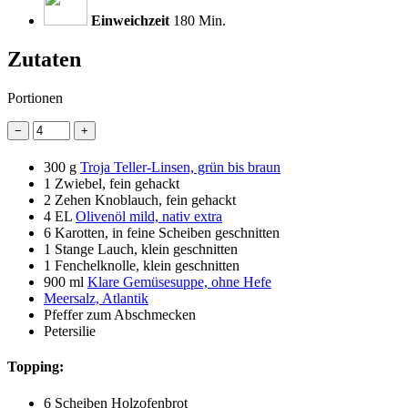
Einweichzeit
180 Min.
Zutaten
Portionen
−
+
300 g
Troja Teller-Linsen, grün bis braun
1
Zwiebel, fein gehackt
2
Zehen Knoblauch, fein gehackt
4 EL
Olivenöl mild, nativ extra
6
Karotten, in feine Scheiben geschnitten
1
Stange Lauch, klein geschnitten
1
Fenchelknolle, klein geschnitten
900 ml
Klare Gemüsesuppe, ohne Hefe
Meersalz, Atlantik
Pfeffer zum Abschmecken
Petersilie
Topping:
6 Scheiben
Holzofenbrot