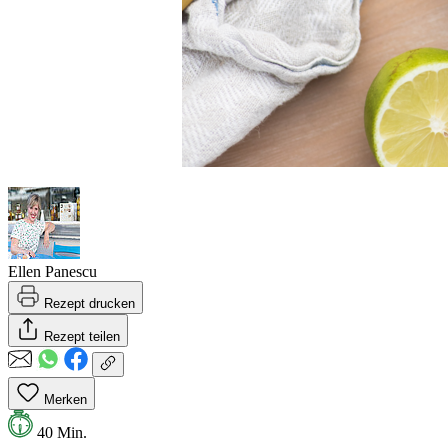
Ellen Panescu
Rezept drucken
Rezept teilen
Merken
40 Min.