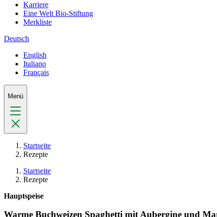
Karriere
Eine Welt Bio-Stiftung
Merkliste
Deutsch
English
Italiano
Français
Menü
Startseite
Rezepte
Startseite
Rezepte
Hauptspeise
Warme Buchweizen Spaghetti mit Aubergine und M