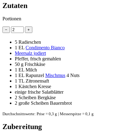
Zutaten
Portionen
−
+
5
Radieschen
1 EL
Condimento Bianco
Meersalz jodiert
Pfeffer, frisch gemahlen
50 g
Frischkäse
1 EL
Milch
1 EL
Rapunzel
Mischmus
4 Nuts
1 TL
Zitronensaft
1
Kästchen Kresse
einige frische Salatblätter
2 Scheiben
Bergkäse
2
große Scheiben Bauernbrot
Durchschnittswerte: Prise = 0,3 g | Messerspitze = 0,1 g
Zubereitung