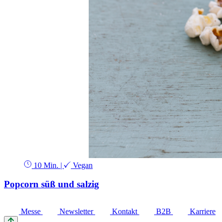
10 Min.
|
Vegan
Popcorn süß und salzig
Messe
Newsletter
Kontakt
B2B
Karriere