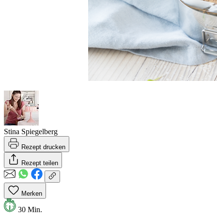
Stina Spiegelberg
Rezept drucken
Rezept teilen
Merken
30 Min.