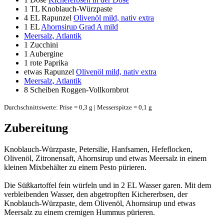
1 TL
Knoblauch-Würzpaste
4 EL
Rapunzel
Olivenöl mild, nativ extra
1 EL
Ahornsirup Grad A mild
Meersalz, Atlantik
1
Zucchini
1
Aubergine
1
rote Paprika
etwas Rapunzel
Olivenöl mild, nativ extra
Meersalz, Atlantik
8 Scheiben
Roggen-Vollkornbrot
Durchschnittswerte: Prise = 0,3 g | Messerspitze = 0,1 g
Zubereitung
Knoblauch-Würzpaste, Petersilie, Hanfsamen, Hefeflocken,
Olivenöl, Zitronensaft, Ahornsirup und etwas Meersalz in einem
kleinen Mixbehälter zu einem Pesto pürieren.
Die Süßkartoffel fein würfeln und in 2 EL Wasser garen. Mit dem
verbleibenden Wasser, den abgetropften Kichererbsen, der
Knoblauch-Würzpaste, dem Olivenöl, Ahornsirup und etwas
Meersalz zu einem cremigen Hummus pürieren.