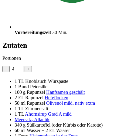
Vorbereitungszeit
30 Min.
Zutaten
Portionen
−
+
1 TL
Knoblauch-Würzpaste
1 Bund
Petersilie
100 g
Rapunzel
Hanfsamen geschält
2 EL
Rapunzel
Hefeflocken
50 ml
Rapunzel
Olivenöl mild, nativ extra
1 TL
Zitronensaft
1 TL
Ahornsirup Grad A mild
Meersalz, Atlantik
340 g
Süßkartoffel (oder Kürbis oder Karotte)
60 ml
Wasser + 2 EL Wasser
1 Dose
Kichererbsen in der Dose