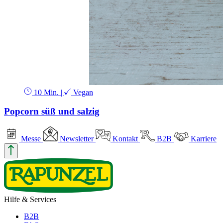
10 Min.
|
Vegan
Popcorn süß und salzig
Messe
Newsletter
Kontakt
B2B
Karriere
Hilfe & Services
B2B