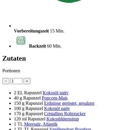
Vorbereitungszeit
15 Min.
Backzeit
60 Min.
Zutaten
Portionen
−
+
2 EL
Rapunzel
Kokosöl nativ
40 g
Rapunzel
Popcorn-Mais
150 g
Rapunzel
Erdnüsse geröstet, gesalzen
100 g
Rapunzel
Kokosöl nativ
170 g
Rapunzel
Cristallino Rohrzucker
120 ml
Rapunzel
Kokosblütensirup
1 TL
Meersalz, Atlantik
1 TL
TL Rapunzel
Vanillepulver Bourbon