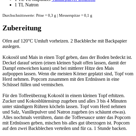
1 TL
Natron
Durchschnittswerte: Prise = 0,3 g | Messerspitze = 0,1 g
Zubereitung
Ofen auf 120°C Umluft vorheizen. 2 Backbleche mit Backpapier
auslegen.
Kokosöl und Mais in einen Topf geben, dass der Boden bedeckt ist.
Deckel darauf setzen (einen kleinen Spalt offen lassen, damit der
Dampf entweichen kann) und bei mittlerer Hitze den Mais
aufpoppen lassen. Wenn die meisten Körner geplatzt sind, Topf vom
Herd nehmen. Popcorn zusammen mit den Erdnüssen in eine
Schüssel füllen und vermischen.
Für den Toffeeüberzug Kokosöl in einem kleinen Topf erhitzen.
Zucker und Kokosblütensirup zugeben und alles 3 bis 4 Minuten
unter ständigem Rühren köcheln lassen. Topf vom Herd nehmen
und Salz, Vanillepulver und Natron zugeben (es schäumt etwas).
Alles nochmals verrühren, dann die Toffeesauce unter das Popcorn
mit Erdnüssen geben, mischen bis alles gut überzogen ist. Popcorn
auf den zwei Backblechen verteilen und für ca. 1 Stunde backen.