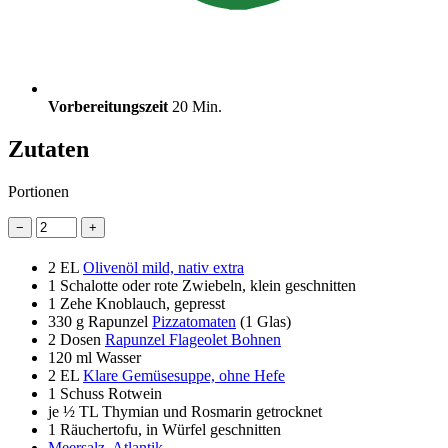
Vorbereitungszeit
20 Min.
Zutaten
Portionen
−
+
2 EL
Olivenöl mild, nativ extra
1
Schalotte oder rote Zwiebeln, klein geschnitten
1
Zehe Knoblauch, gepresst
330 g
Rapunzel
Pizzatomaten
(1 Glas)
2 Dosen
Rapunzel Flageolet Bohnen
120 ml
Wasser
2 EL
Klare Gemüsesuppe, ohne Hefe
1 Schuss
Rotwein
je ½ TL Thymian und Rosmarin getrocknet
1
Räuchertofu, in Würfel geschnitten
Meersalz, Atlantik