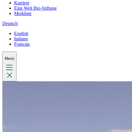
Karriere
Eine Welt Bio-Stiftung
Merkliste
Deutsch
English
Italiano
Français
Menü