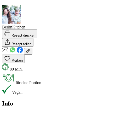
BerlinKitchen
Rezept drucken
Rezept teilen
Merken
80 Min.
für eine Portion
Vegan
Info