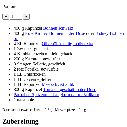
Portionen
−
+
400 g
Rapunzel
Bohnen schwarz
400 g
Rote Kidney Bohnen in der Dose
oder
Kidney Bohnen
rot
4 EL
Rapunzel
Olivenöl fruchtig, nativ extra
1
Zwiebel, gehackt
4
Knoblauchzehen, klein gehackt
200 g
Karotten, gewürfelt
3
Stangen Sellerie, gewürfelt
2
rote Paprika, gewürfelt
1 EL
Chiliflocken
1 TL
Cayennepfeffer
1 TL
Rapunzel
Meersalz, Atlantik
800 g
Rapunzel
Tomaten geschält in der Dose
Parboiled Spitzenreis Langkorn natur / Vollkorn
Guacamole
Durchschnittswerte: Prise = 0,3 g | Messerspitze = 0,1 g
Zubereitung